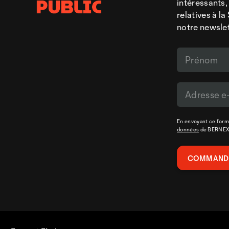
intéressants,
relatives à l
notre newsle
En envoyant ce formu
données
de BERNE