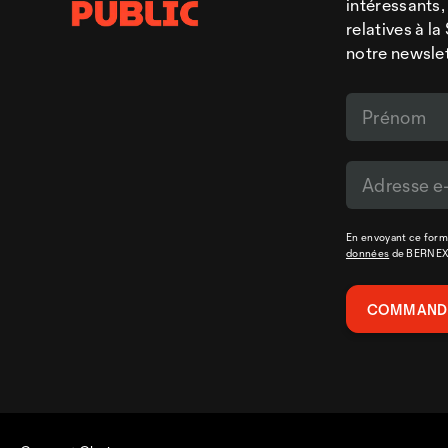
intéressants,
relatives à l
notre newsle
En envoyant ce formu
données
de BERNE