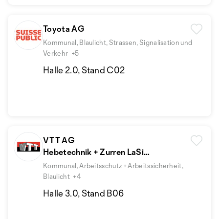
Toyota AG
Kommunal, Blaulicht, Strassen, Signalisation und
Verkehr
+5
Halle 2.0, Stand C02
VTT AG
Hebetechnik + Zurren LaSi
Betriebshygiene
Kommunal, Arbeitsschutz + Arbeitssicherheit,
Blaulicht
+4
Halle 3.0, Stand B06