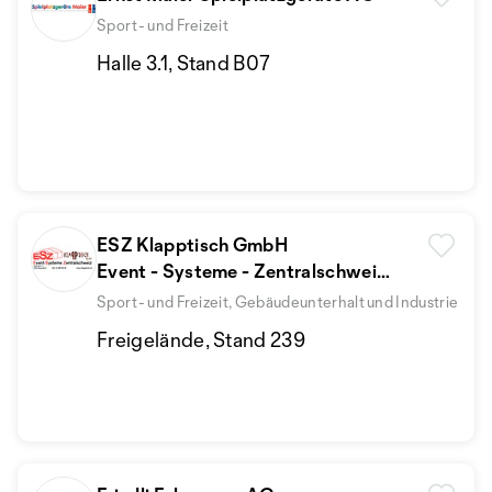
Sport- und Freizeit
Halle 3.1, Stand B07
ESZ Klapptisch GmbH
Event - Systeme - Zentralschweiz
Mobiliar Verkauf für öffentliche
Sport- und Freizeit, Gebäudeunterhalt und Industrie
Gebäude
Freigelände, Stand 239