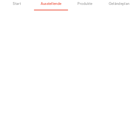
Start
Ausstellende
Produkte
Geländeplan
safetySkills GmbH
Kommunal, Arbeitsschutz + Arbeitssicherheit,
Abwasser
Halle 2.2, Stand A30
Sala Ferramenta SA
Arbeitsschutz + Arbeitssicherheit
Halle 2.2, Stand A12