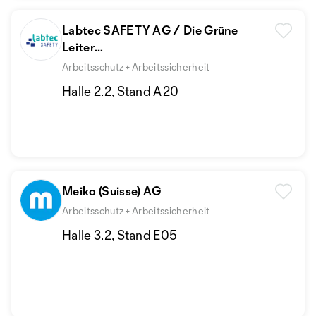
Labtec SAFETY AG / Die Grüne
Leiter
www.diegrueneleiter.ch
Arbeitsschutz + Arbeitssicherheit
Halle 2.2, Stand A20
Meiko (Suisse) AG
Arbeitsschutz + Arbeitssicherheit
Halle 3.2, Stand E05