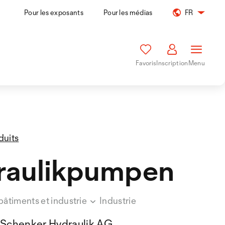
Pour les exposants
Pour les médias
FR
Favoris
Inscription
Menu
duits
raulikpumpen
bâtiments et industrie
Industrie
Schenker Hydraulik AG