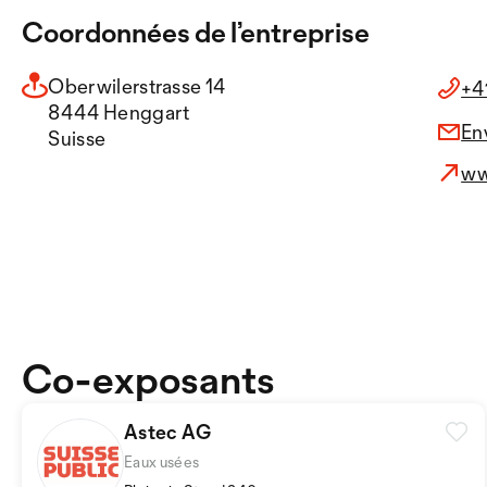
Coordonnées de l’entreprise
Oberwilerstrasse 14
+41
8444 Henggart
En
Suisse
ww
Co-exposants
Astec AG
Eaux usées