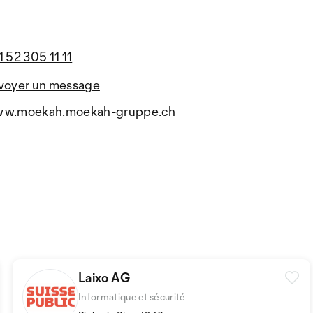
 52 305 11 11
voyer un message
w.moekah.moekah-gruppe.ch
Laixo AG
Informatique et sécurité