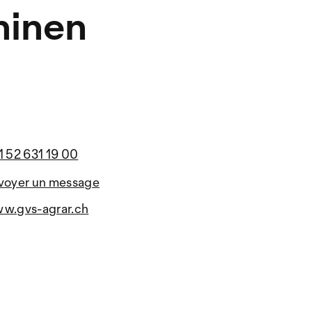
inen
1 52 631 19 00
voyer un message
w.gvs-agrar.ch