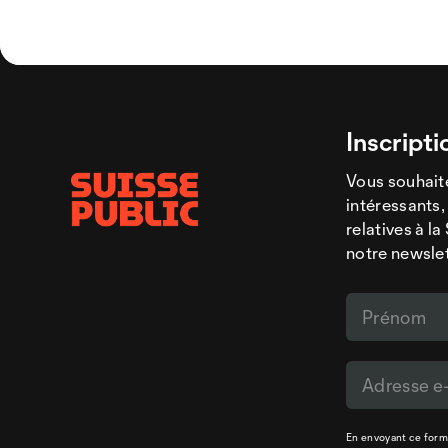
Inscripti
Vous souhaite
intéressants,
relatives à l
notre newsle
En envoyant ce formu