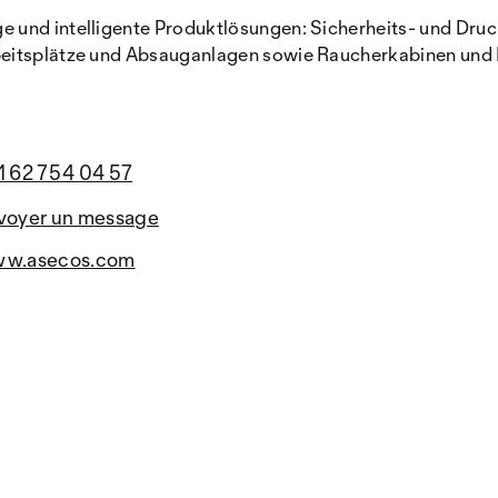
e und intelligente Produktlösungen: Sicherheits- und Dr
beitsplätze und Absauganlagen sowie Raucherkabinen und 
1 62 754 04 57
voyer un message
w.asecos.com