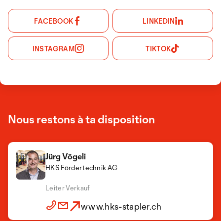
FACEBOOK
LINKEDIN
INSTAGRAM
TIKTOK
Nous restons à ta disposition
Jürg Vögeli
HKS Fördertechnik AG
Michael Hartung
HKS Fördertechnik AG
Leiter Verkauf
Geschäftsführer
www.hks-stapler.ch
www.hks-stapler.ch