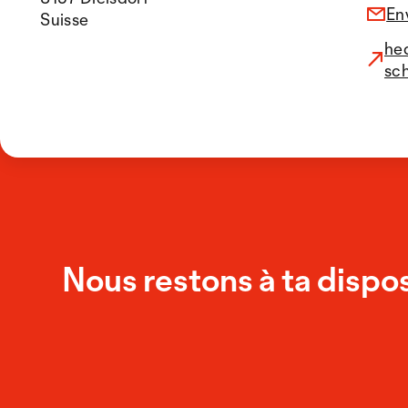
En
Suisse
he
sc
Nous restons à ta dispos