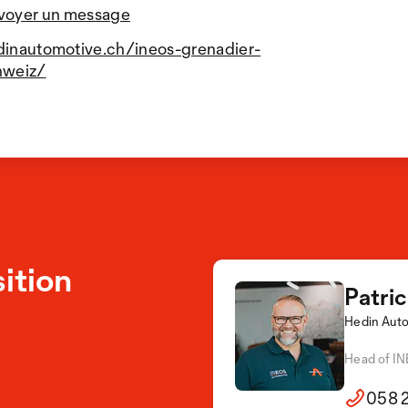
voyer un message
dinautomotive.ch/ineos-grenadier-
hweiz/
ition
Patri
Hedin Aut
Head of I
058 