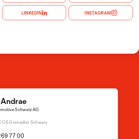
LINKEDIN
INSTAGRAM
c Andrae
omotive Schweiz AG
NEOS Grenadier Schweiz
269 77 00