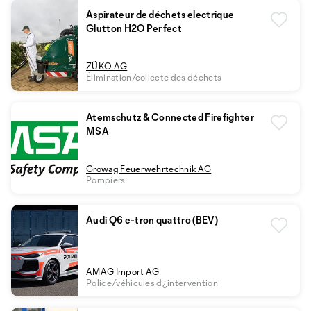
Aspirateur de déchets electrique
Glutton H2O Perfect
ZÜKO AG
Élimination/collecte des déchets
Atemschutz & Connected Firefighter
MSA
Growag Feuerwehrtechnik AG
Pompiers
Audi Q6 e-tron quattro (BEV)
AMAG Import AG
Police/véhicules d¿intervention