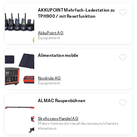
AKKUPOINT Mehrfach-Ladestation zu
TPH900 / mit Resetfunktion
AkkuPoint AG
Équipement
Alimentation mobile
Nordride AG
Équipement
ALMAC Raupenbühnen
SkyAccess Handel AG
Plates-formes de travail/ascenseurs/chariots
élévateurs