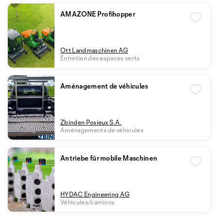
AMAZONE Profihopper
Ott Landmaschinen AG
Entretien des espaces verts
Aménagement de véhicules
Zbinden Posieux S.A.
Aménagements de véhicules
Antriebe für mobile Maschinen
HYDAC Engineering AG
Véhicules/camions