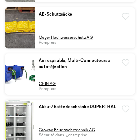
AE-Schutzsäcke
Meyer Hochwasserschutz AG
Pompiers
Air respirable, Multi-Connecteurs à
auto-éjection
CEJN AG
Pompiers
Akku-/Batterieschränke DÜPERTHAL
Growag Feuerwehrtechnik AG
Sécurité dans l¿entreprise