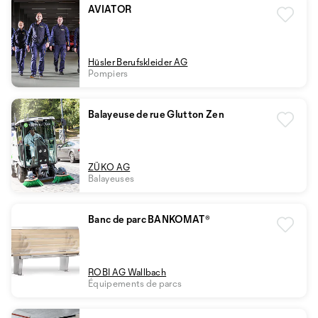
AVIATOR
Hüsler Berufskleider AG
Pompiers
Balayeuse de rue Glutton Zen
ZÜKO AG
Balayeuses
Banc de parc BANKOMAT®
ROBI AG Wallbach
Équipements de parcs