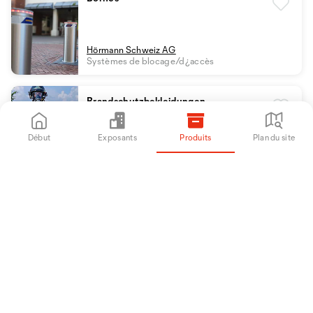
Hörmann Schweiz AG
Systèmes de blocage/d¿accès
Brandschutzbekleidungen,
Schutzkleidungen THL/Waldbrand &
Dienst-/Arbeitskleidungen
Début
Exposants
Produits
Plan du site
Growag Feuerwehrtechnik AG
Pompiers
Brother – Beschriftungsgerät
Conrad Electronic AG
Entretien des bâtiments
Bucher CityCat V20 Serie