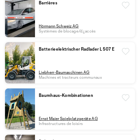
Barrières
Hörmann Schweiz AG
Systèmes de blocage/d¿accès
Batterieelektrischer Radlader L 507 E
Liebherr-Baumaschinen AG
Machines et tracteurs communaux
Baumhaus-Kombinationen
Ernst Maier Spielplatzgeräte AG
Infrastructures de loisirs