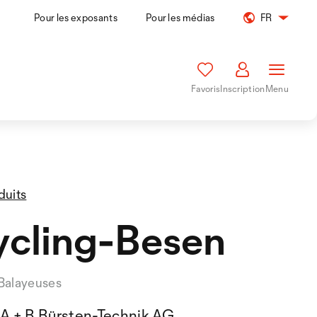
Pour les exposants
Pour les médias
FR
Favoris
Inscription
Menu
duits
ycling-Besen
Balayeuses
A + B Bürsten-Technik AG