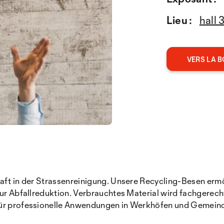
Lieu :
hall 
VERS LA B
chaft in der Strassenreinigung. Unsere Recycling-Besen e
zur Abfallreduktion. Verbrauchtes Material wird fachgerec
 für professionelle Anwendungen in Werkhöfen und Gemein