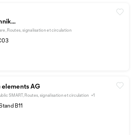
hnik
 Routes, signalisation et circulation
 C03
c elements AG
ic SMART, Routes, signalisation et circulation
+1
 Stand B11