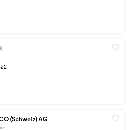
H
B22
O (Schweiz) AG
are