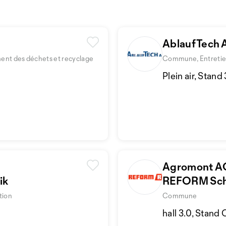
AblaufTech
ment des déchets et recyclage
Commune, Entretien 
Plein air, Stand
Agromont A
ik
REFORM Sc
tion
Commune
hall 3.0, Stand