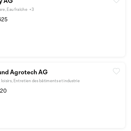
y AG
e, Eau fraîche
+3
 G25
 und Agrotech AG
oisirs, Entretien des bâtiments et industrie
F20