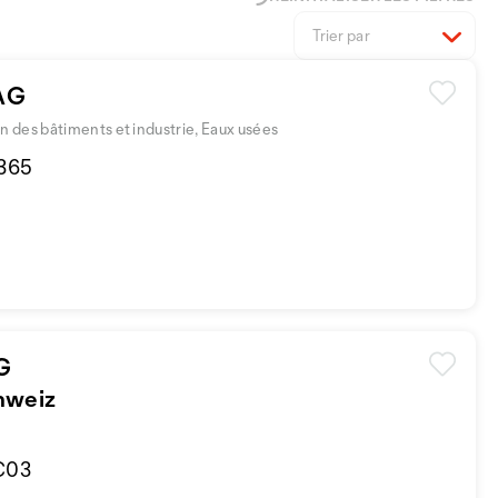
Trier par
 AG
des bâtiments et industrie, Eaux usées
 365
G
hweiz
 C03