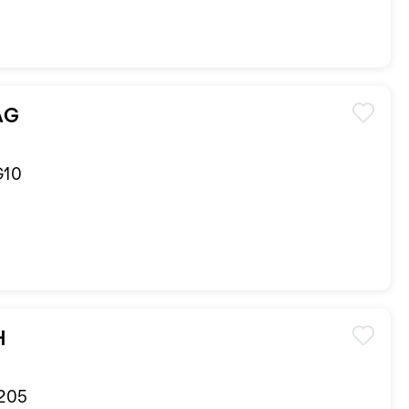
AG
 G10
H
 205