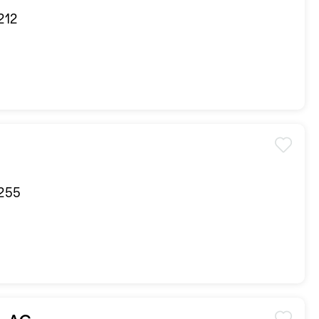
 212
 255