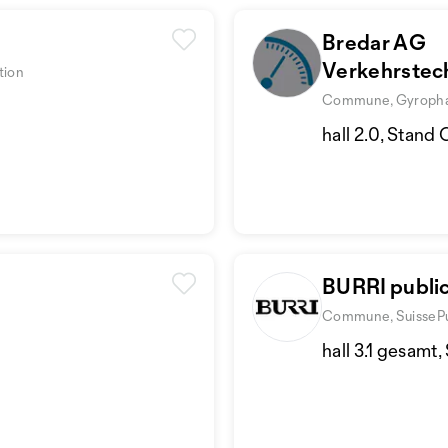
Bredar AG
Verkehrstec
tion
Fabian Beck
Commune, Gyrophare,
hall 2.0, Stand
BURRI publi
Commune, SuissePubl
hall 3.1 gesamt,