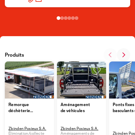
Produits
Remorque
Aménagement
Ponts fixes
déchèterie
de véhicules
basculants 
mobile
véhicules l
Zbinden Posieux S.A.
Zbinden Posieux S.A.
Élimination/collecte
Aménagements de
Zbinden Pos