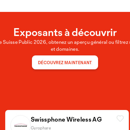
Exposants à découvrir
 Suisse Public 2026, obtenez un aperçu général ou filtre
et domaines.
DÉCOUVREZ MAINTENANT
Swissphone Wireless AG
Gyrophare