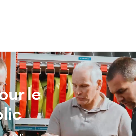
our le
lic