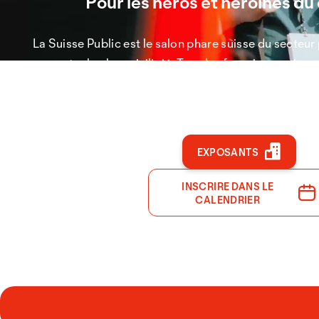
Pour les héros et héroïnes du
La Suisse Public est le salon phare suisse du secteur 
rencontre le plus priviligié. Tous les fournisseurs imp
suscitent l'intérêt de nombreux décideurs avec des p
pertinents.
EXPOSANTS
INSCRIRE DANS LE
CALENDRIER