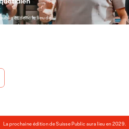
 quotidien
public et donc le lieu de
ortants s'y présentent et
roduits et des services
La prochaine édition de Suisse Public aura lieu en 2029.