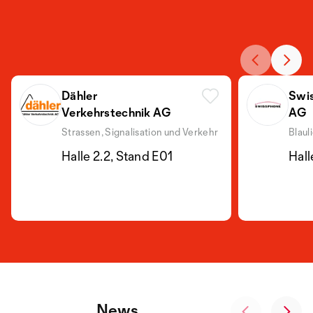
Dähler
Swis
Verkehrstechnik AG
AG
Strassen, Signalisation und Verkehr
Blaul
Halle 2.2, Stand E01
Hall
News