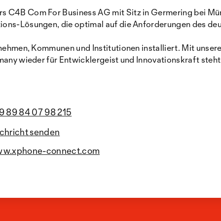
rs C4B Com For Business AG mit Sitz in Germering bei Mü
tions-Lösungen, die optimal auf die Anforderungen des d
ernehmen, Kommunen und Institutionen installiert. Mit unse
many wieder für Entwicklergeist und Innovationskraft steht
9 89 84 07 98 215
chricht senden
w.xphone-connect.com