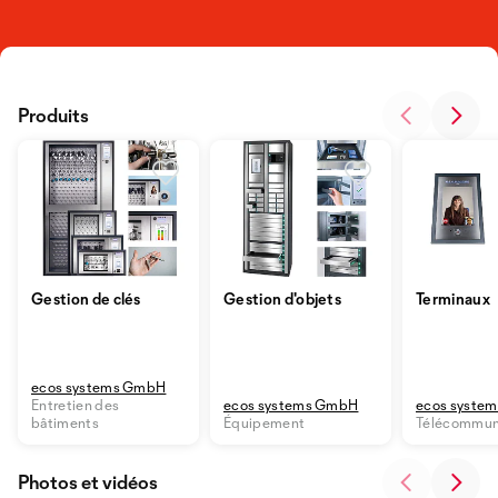
Produits
Gestion de clés
Gestion d'objets
Terminaux
ecos systems GmbH
Entretien des
ecos systems GmbH
ecos syste
bâtiments
Équipement
Télécommun
Photos et vidéos