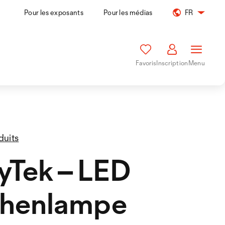
Pour les exposants
Pour les médias
FR
Favoris
Inscription
Menu
duits
Tek – LED
chenlampe