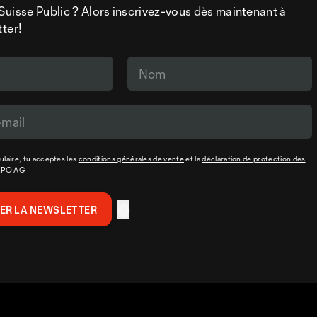
a Suisse Public ? Alors inscrivez-vous dès maintenant à
tter!
laire, tu acceptes les
conditions générales de vente
et la
déclaration de protection des
XPO AG