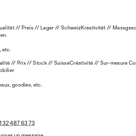
 // Preis // Lager // SchweizKreativität // Massgesc
gen.
 etc.
Prix // Stock // SuisseCréativité // Sur-mesure Cons
obilier
aux, goodies, etc.
1 32 487 63 73
voyer un message