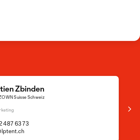
tien Zbinden
ZOWN Suisse Schweiz
rketing
2 487 63 73
lptent.ch