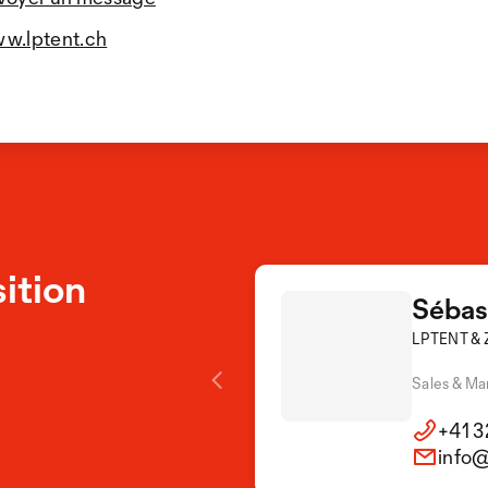
w.lptent.ch
ition
Sébas
LPTENT & 
Sales & Ma
+41 3
info@