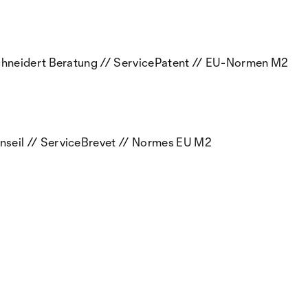
hneidert Beratung // ServicePatent // EU-Normen M2
eil // ServiceBrevet // Normes EU M2