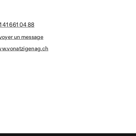
1 41 661 04 88
voyer un message
w.vonatzigenag.ch