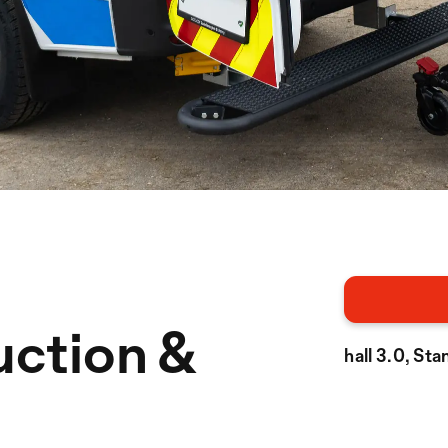
ction &
hall 3.0, St