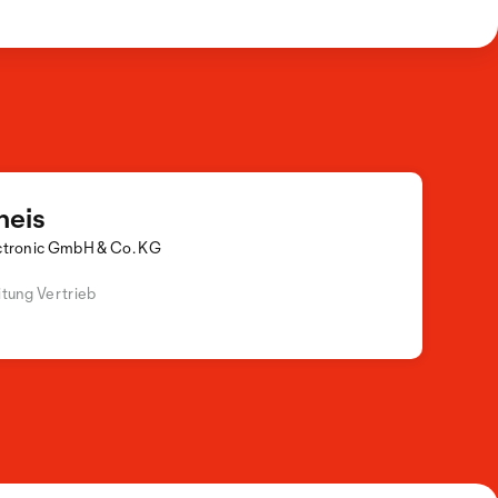
heis
ctronic GmbH & Co. KG
itung Vertrieb