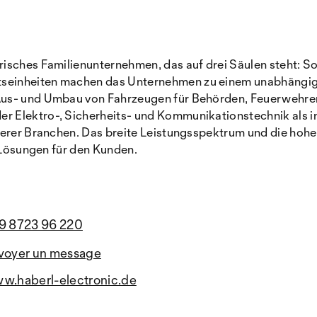
risches Familienunternehmen, das auf drei Säulen steht: 
seinheiten machen das Unternehmen zu einem unabhängige
 Aus- und Umbau von Fahrzeugen für Behörden, Feuerwehre
r Elektro-, Sicherheits- und Kommunikationstechnik als i
derer Branchen. Das breite Leistungsspektrum und die hohe
e Lösungen für den Kunden.
9 8723 96 220
voyer un message
w.haberl-electronic.de