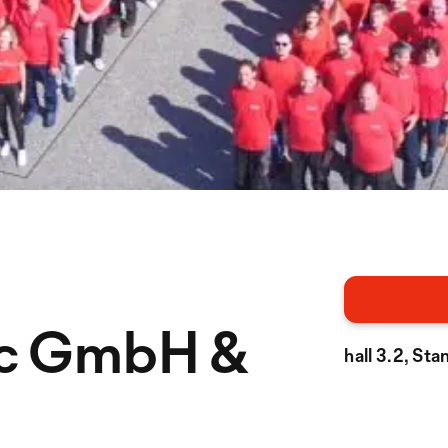
ic GmbH &
hall 3.2, St