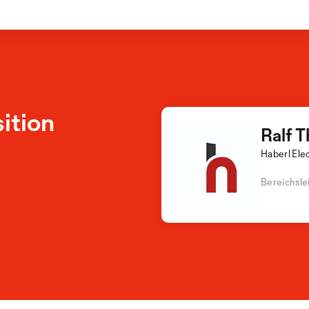
ition
Ralf T
Haberl Ele
Bereichsle