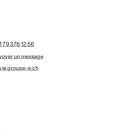
1 79 376 12 56
voyer un message
w.groupe-e.ch