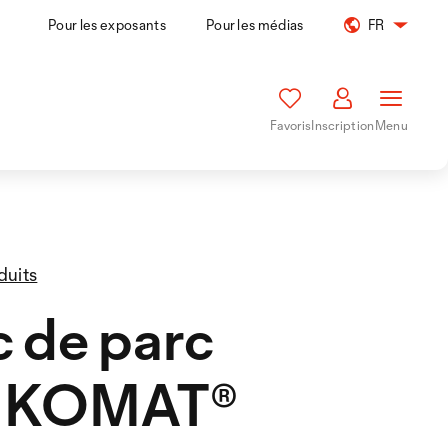
Pour les exposants
Pour les médias
FR
Favoris
Inscription
Menu
duits
 de parc
NKOMAT®