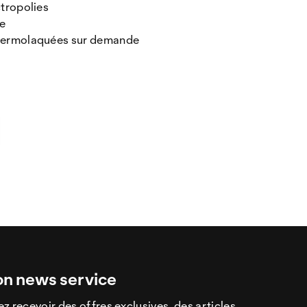
ctropolies
le
 thermolaquées sur demande
on news service
z recevoir des offres exclusives, des articles