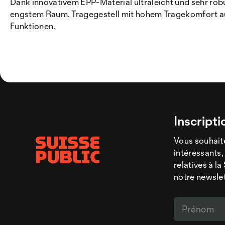
Dank innovativem EPP-Material ultraleicht und sehr rob
engstem Raum. Tragegestell mit hohem Tragekomfort auc
Funktionen.
Inscripti
Vous souhaite
intéressants,
relatives à l
notre newsle