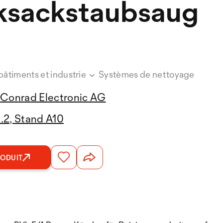
ksackstaubsaug
bâtiments et industrie
Systèmes de nettoyage
Conrad Electronic AG
2.2, Stand A10
RODUIT