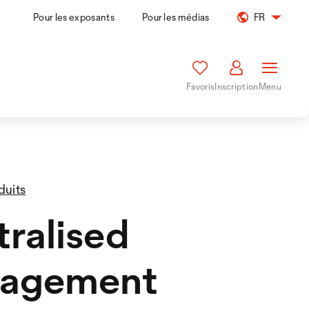
Pour les exposants
Pour les médias
FR
Favoris
Inscription
Menu
duits
ralised
agement