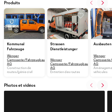
Produits
Kommunal
Strassen
Ausbauten
Fahrzeuge
Dienstleistungen
Wenger
Wenger
Carrosserie/Fahrzeugbau
Wenger
Carrosserie
AG
Carrosserie/Fahrzeugbau
AG
Construction de
AG
Aménageme
routes/génie civil
Entretien des routes
véhicules
Photos et vidéos