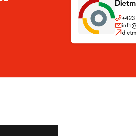
Dietm
+423 
info@
dietm