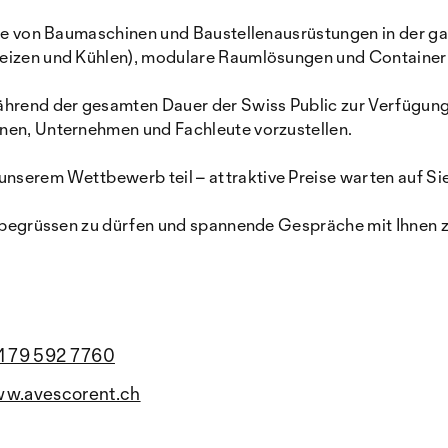
iete von Baumaschinen und Baustellenausrüstungen in der 
 Heizen und Kühlen), modulare Raumlösungen und Containe
ährend der gesamten Dauer der Swiss Public zur Verfügung
onen, Unternehmen und Fachleute vorzustellen.
nserem Wettbewerb teil – attraktive Preise warten auf Sie
ic begrüssen zu dürfen und spannende Gespräche mit Ihnen 
1 79 592 7760
w.avescorent.ch