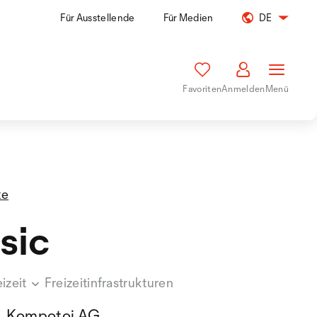
Für Ausstellende
Für Medien
DE
Favoriten
Anmelden
Menü
te
sic
izeit
Freizeitinfrastrukturen
Kompotoi AG