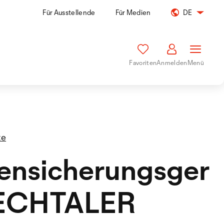
Für Ausstellende
Für Medien
DE
Favoriten
Anmelden
Menü
te
ensicherungsger
LECHTALER