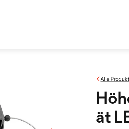
Alle Produk
Höh
ät 