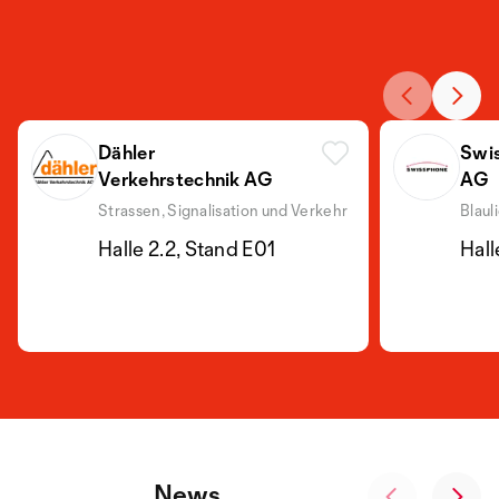
Dähler
Swis
Verkehrstechnik AG
AG
Strassen, Signalisation und Verkehr
Blaul
Halle 2.2, Stand E01
Hall
News