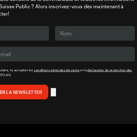
a Suisse Public ? Alors inscrivez-vous dès maintenant à
tter!
laire, tu acceptes les
conditions générales de vente
et la
déclaration de protection des
XPO AG