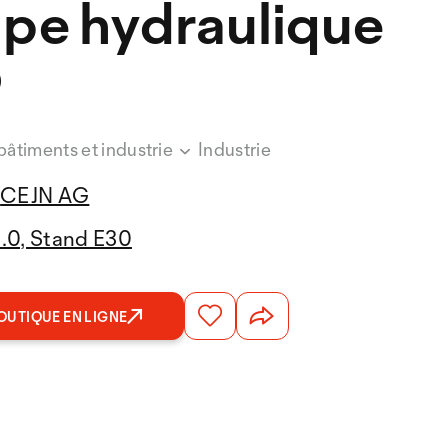
pe hydraulique
P
bâtiments et industrie
Industrie
CEJN AG
3.0, Stand E30
OUTIQUE EN LIGNE