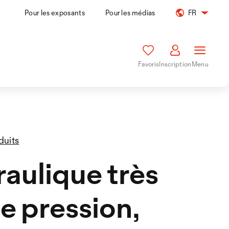
Pour les exposants
Pour les médias
FR
Favoris
Inscription
Menu
duits
aulique très
e pression,