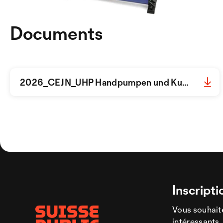
Documents
2026_CEJN_UHP Handpumpen und Kupplungssysteme_S01-08_d_2262301.pdf
Inscripti
Vous souhaite
intéressants,