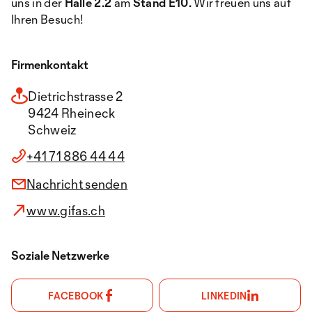
uns in der
Halle 2.2
am
Stand E10.
Wir freuen uns auf
Ihren Besuch!
Firmenkontakt
Dietrichstrasse 2
9424 Rheineck
Schweiz
+41 71 886 44 44
Nachricht senden
www.gifas.ch
Soziale Netzwerke
FACEBOOK
LINKEDIN