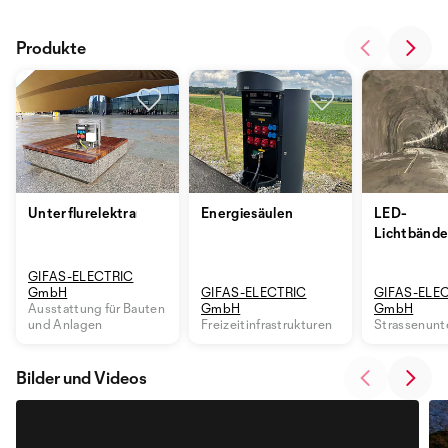
Produkte
Unterflurelektranten
Energiesäulen
LED-
Lichtbände
GIFAS-ELECTRIC
GmbH
GIFAS-ELECTRIC
GIFAS-ELE
Ausstattung für Bauten
GmbH
GmbH
und Anlagen
Freizeitinfrastrukturen
Strassenunt
Bilder und Videos