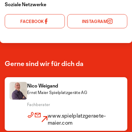
Soziale Netzwerke
FACEBOOK
INSTAGRAM
Gerne sind wir für dich da
Nico Weigand
Ernst Maier Spielplatzgeräte AG
Martha Marke
Ernst Maier Spielplatzgeräte AG
Fachberater
Vertriebsassistentin
www.spielplatzgeraete-
www.spielplatzgeraete-
maier.com
maier.com