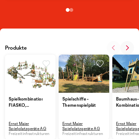
Produkte
Spielkombinationen
Spielschiffe -
Baumhaus-
FIASKO,
Themenspielplätze
Kombinati
naturnah & wild
Ernst Maier
Ernst Maier
Ernst Maier
Spielplatzgeräte AG
Spielplatzgeräte AG
Spielplatzg
Freizeitinfrastrukturen
Freizeitinfrastrukturen
Freizeitinfr