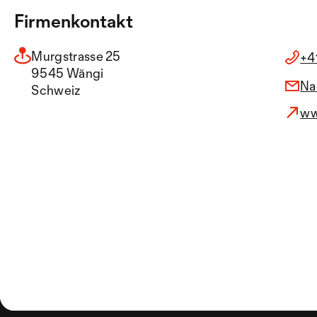
Firmenkontakt
Murgstrasse 25
+4
9545 Wängi
Na
Schweiz
ww