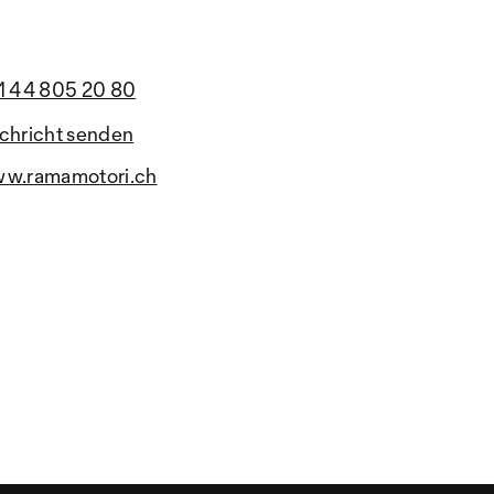
1 44 805 20 80
chricht senden
w.ramamotori.ch