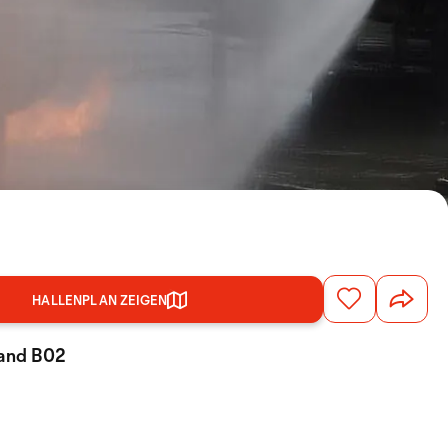
HALLENPLAN ZEIGEN
tand B02