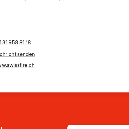
1 31 958 81 18
chricht senden
w.swissfire.ch