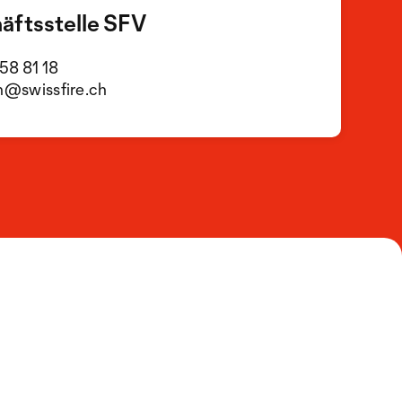
äftsstelle SFV
58 81 18
n@swissfire.ch