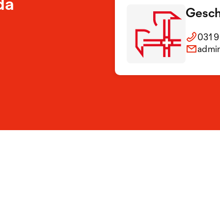
da
Gesch
031 9
admi