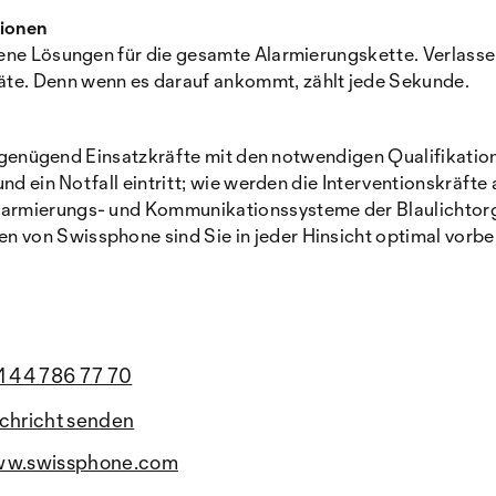
tionen
ene Lösungen für die gesamte Alarmierungskette. Verlassen
te. Denn wenn es darauf ankommt, zählt jede Sekunde.
e genügend Einsatzkräfte mit den notwendigen Qualifikation
nd ein Notfall eintritt; wie werden die Interventionskräfte 
armierungs- und Kommunikationssysteme der Blaulichtorgan
von Swissphone sind Sie in jeder Hinsicht optimal vorber
1 44 786 77 70
chricht senden
w.swissphone.com