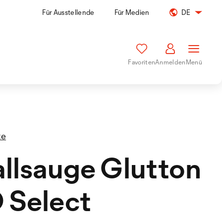
Für Ausstellende
Für Medien
DE
Favoriten
Anmelden
Menü
te
llsauge Glutton
 Select