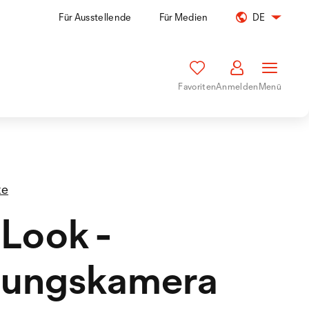
Für Ausstellende
Für Medien
DE
Favoriten
Anmelden
Menü
te
tLook -
tungskamera