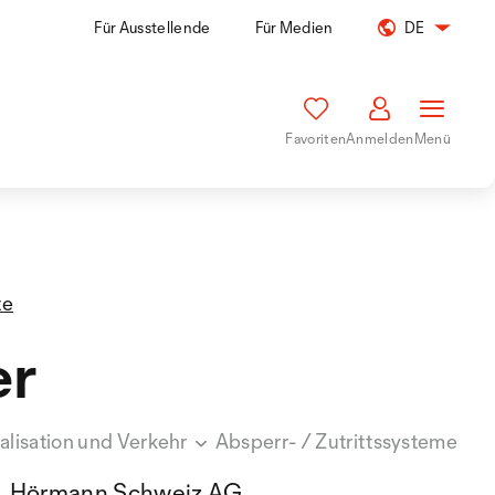
Für Ausstellende
Für Medien
DE
Favoriten
Anmelden
Menü
te
er
nalisation und Verkehr
Absperr- / Zutrittssysteme
Hörmann Schweiz AG