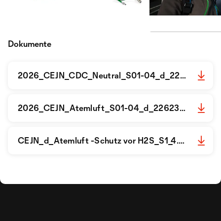
Dokumente
2026_CEJN_CDC_Neutral_S01-04_d_2262301.pdf
2026_CEJN_Atemluft_S01-04_d_2262301.pdf
CEJN_d_Atemluft -Schutz vor H2S_S1_4.pdf