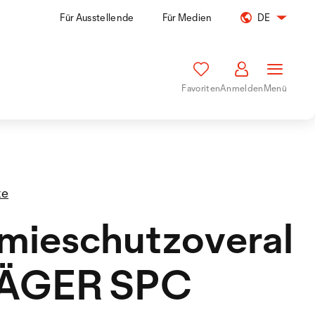
Für Ausstellende
Für Medien
DE
Favoriten
Anmelden
Menü
te
mieschutzoveral
RÄGER SPC