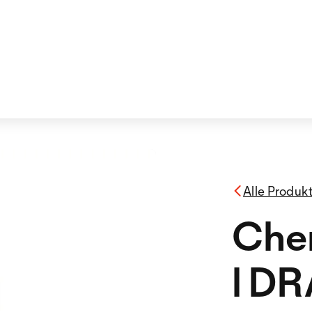
Alle Produk
Che
l D