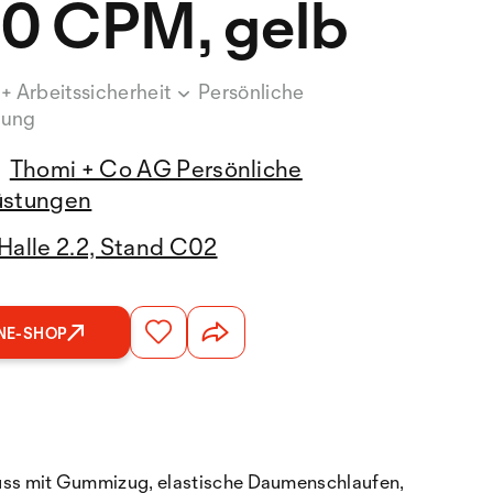
0 CPM, gelb
 + Arbeitssicherheit
Persönliche
tung
Thomi + Co AG Persönliche
üstungen
Halle 2.2, Stand C02
NE-SHOP
uss mit Gummizug, elastische Daumenschlaufen,