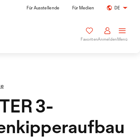
Für Ausstellende
Für Medien
DE
Favoriten
Anmelden
Menü
te
TER 3-
enkipperaufbau