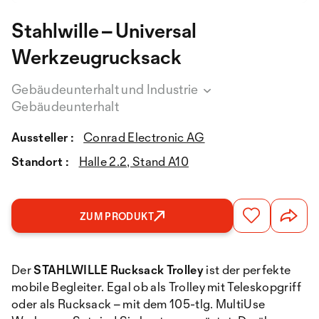
Stahlwille – Universal
Werkzeugrucksack
Gebäudeunterhalt und Industrie
Gebäudeunterhalt
Aussteller :
Conrad Electronic AG
Standort :
Halle 2.2, Stand A10
ZUM PRODUKT
Der
STAHLWILLE Rucksack Trolley
ist der perfekte
mobile Begleiter. Egal ob als Trolley mit Teleskopgriff
oder als Rucksack – mit dem 105-tlg. MultiUse