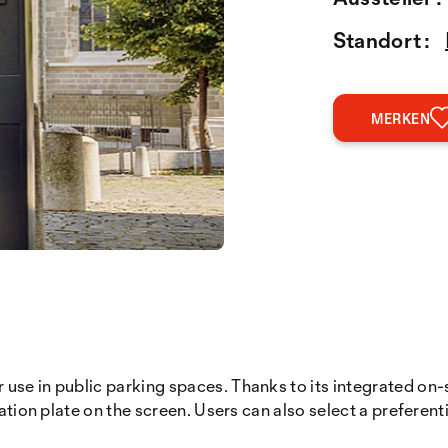
Standort :
MERKEN
se in public parking spaces. Thanks to its integrated on-s
ation plate on the screen. Users can also select a preferenti
.