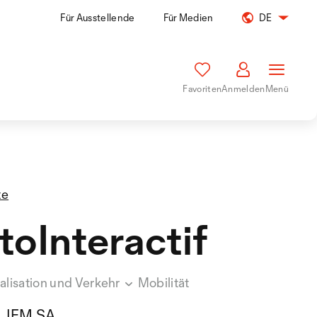
Für Ausstellende
Für Medien
DE
Favoriten
Anmelden
Menü
te
toInteractif
nalisation und Verkehr
Mobilität
IEM SA