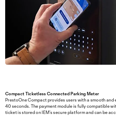
Compact Ticketless Connected Parking Meter
PrestoOne Compact provides users with a smooth and ef
40 seconds. The payment module is fully compatible wit
ticket is stored on IEM’s secure platform and can be ac