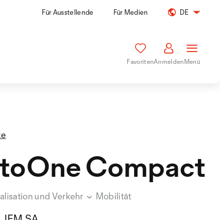
Für Ausstellende
Für Medien
DE
Favoriten
Anmelden
Menü
te
stoOne Compact
nalisation und Verkehr
Mobilität
IEM SA