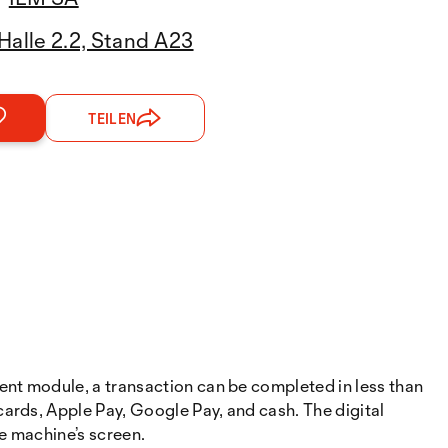
Halle 2.2, Stand A23
TEILEN
nt module, a transaction can be completed in less than
ards, Apple Pay, Google Pay, and cash. The digital
e machine’s screen.