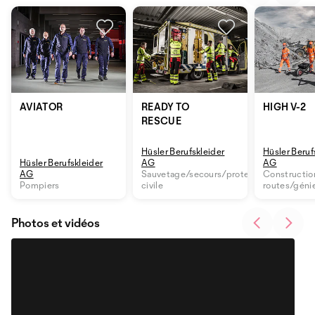
AVIATOR
READY TO
HIGH V-2
RESCUE
Hüsler Berufskleider
Hüsler Beruf
Hüsler Berufskleider
AG
AG
AG
Sauvetage/secours/protection
Constructio
Pompiers
civile
routes/génie
Photos et vidéos