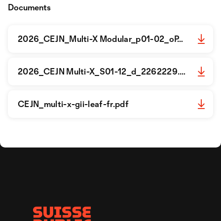
Documents
2026_CEJN_Multi-X Modular_p01-02_oP_f.pdf
2026_CEJN Multi-X_S01-12_d_2262229.pdf
CEJN_multi-x-gii-leaf-fr.pdf